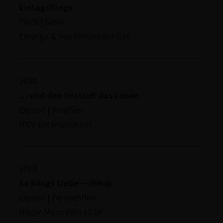
Ein­tags­flie­ge
Pitch | Serie
Emerge & See Filmproduktion
2020
… und den bestraft das Leben
Exposé | Kinofilm
H&V Enter­tain­ment
2019
So klingt Liebe — Hindi
Exposé | Fern­seh­film
Hager Moss Film | ZDF