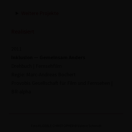
Weitere Projekte
Rea­li­siert
2011
Inklusion — Gemeinsam Anders
Drehbuch | Fern­seh­film
Regie: Marc-Andreas Bochert
Provobis Gesell­schaft für Film und Fernsehen |
BR-alpha
Foto KLOEBLE CHRISTOPHER © Valerie Schmidt