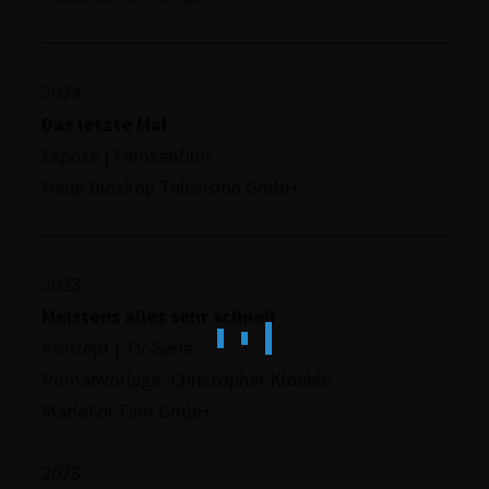
2024
Das letzte Mal
Exposé | Fern­seh­film
Neue Bioskop Tele­vi­si­on GmbH
2023
Meistens alles sehr schnell
Konzept | TV-Serie
Roman­vor­la­ge: Chris­to­pher Kloeble
MadeFor Film GmbH
2023