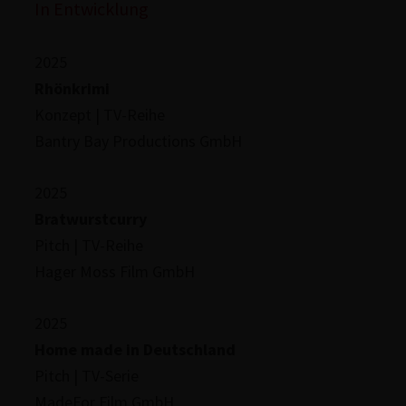
In Ent­wick­lung
2025
Rhönkrimi
Konzept | TV-Reihe
Bantry Bay Pro­duc­tions GmbH
2025
Brat­wurst­cur­ry
Pitch | TV-Reihe
Hager Moss Film GmbH
2025
Home made in Deutsch­land
Pitch | TV-Serie
MadeFor Film GmbH