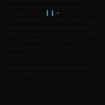
Die junge Anwältin Mia, gespielt von Milena
Tscharnt­ke, vertritt bei ihrem ersten Fall erfolg­reich
den Betreiber eines Pfle­ge­heims. Doch die Freude
über den gelun­ge­nen Ausgang des Ver­fah­rens
währt nicht lange, denn schon bald kommen ihr
Zweifel: Geht in dem Heim alles mit rechten Dingen
zu? Mia recher­chiert weiter — und gerät in
Lebensgefahr.
“Geis­ter­pa­ti­en­ten” (AT) ist eine Pro­duk­ti­on der
Polyphon Pictures im Auftrag der ARD Degeto für
die ARD. Regie führte Till Endemann nach einem
Drehbuch von Martin Dolejs und Christine Heinlein.