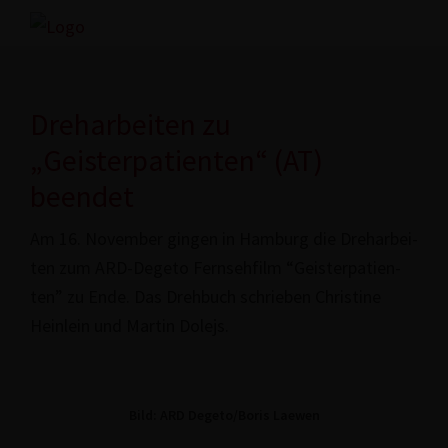
Zur
Skip
Hauptnavigation
to
www.freex.de
Drehbuch-
springen
main
Agentur
content
Dreharbeiten zu
„Geisterpatienten“ (AT)
beendet
Am 16. November gingen in Hamburg die Dreh­ar­bei­
ten zum ARD-Degeto Fern­seh­film “Geis­ter­pa­ti­en­
ten” zu Ende. Das Drehbuch schrieben Christine
Heinlein und Martin Dolejs.
Bild: ARD Degeto/Boris Laewen