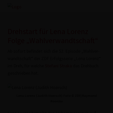
Zur
Skip
Hauptnavigation
to
www.freex.de
Drehbuch-
springen
main
Agentur
content
Drehstart für Lena Lorenz
Folge „Wahlverwandtschaft“
Ab sofort befindet sich die 52. Episode „Wahl­ver­
wandt­schaft“ der ZDF Erfolgs­se­rie „Lena Lorenz“
im Dreh, für welche
Stefani Straka
das Drehbuch
geschrie­ben hat.
Lena Lorenz (Judith Hoersch) Foto © ZDF/Raymond
Roemke