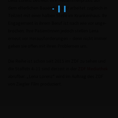
Lena Lorenz betreibt ihre Heb­am­men­pra­xis auf
dem elter­li­chen Bauernhof und arbeitet zugleich in
Teilzeit mit einer halben Stelle im Kran­ken­haus. Ihr
Enga­ge­ment in ihrem Beruf ist nach wie vor unge­
bro­chen. Ihre Pati­en­tin­nen jedoch stellen Lena
erneut vor Her­aus­for­de­run­gen – denn nicht immer
gehen sie offen mit ihren Problemen um.
Die Reihe ist schon seit 2015 im ZDF zu sehen und
die Staffeln 4–11 sind derzeit in der
ZDF Mediathek
abrufbar. „Lena Lorenz“ wird im Auftrag des ZDF
von Ziegler Film produziert.