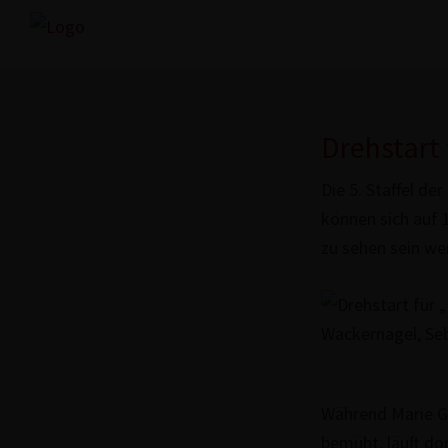
Zur
Skip
Hauptnavigation
to
www.freex.de
Drehbuch-
springen
main
Agentur
content
Drehstart 
Die 5. Staffel de
können sich auf 1
zu sehen sein wer
Während Marie Gab
bemüht, läuft dor