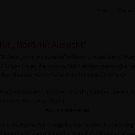
Home
Über uns
für „Mord mit Aussicht“
r TV-Serie „Mord mit Aussicht” befindet sich seit dem 6. Mär
3 Folgen freuen, die vor­aus­sicht­lich ab dem zweiten Quarta
den. Christine Heinlein ist eine der Drehbuchautor*innen.
Foto: © ARD/Ben Knabe
ler (Katharina Wacker­na­gel) sich in Sachen „Team­buil­ding
t längst nicht alles rei­bungs­los: Heino Fuß (Sebastian Schwa