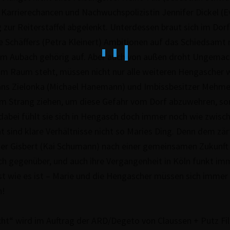
 Kar­rie­re­chan­cen und Nach­wuchs­po­li­zis­tin Jennifer Dickel 
zur Rei­ter­staf­fel abgelenkt. Unter­des­sen braut sich im Dor
Schäffers (Petra Kleinert) Ambi­tio­nen auf das Schieds­amt
nis im Aubach gehörig auf. Aber auch von außen droht Ungemach
m Raum steht, müssen nicht nur alle weiteren Hen­ga­scher 
Hans Zielonka (Michael Hanemann) und Imbiss­be­sit­zer Mehme
em Strang ziehen, um diese Gefahr vom Dorf abzu­weh­ren, s
 dabei fühlt sie sich in Hengasch doch immer noch wie zwis
t sind klare Ver­hält­nis­se nicht so Maries Ding. Denn dem zär
u­er Gisbert (Kai Schumann) nach einer gemein­sa­men Zukunf
ch gegenüber, und auch ihre Ver­gan­gen­heit in Köln funkt imm
ist wie es ist – Marie und die Hen­ga­scher müssen sich imme
n!
ht“ wird im Auftrag der ARD/Degeto von Claussen + Putz Film­