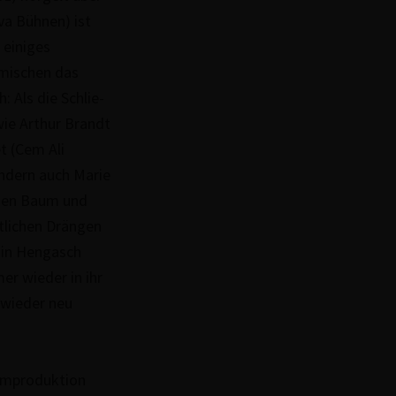
(Eva Bühnen) ist
f einiges
 mischen das
: Als die Schlie­
wie Arthur Brandt
t (Cem Ali
ondern auch Marie
chen Baum und
t­li­chen Drängen
t in Hengasch
er wieder in ihr
r wieder neu
pro­duk­ti­on