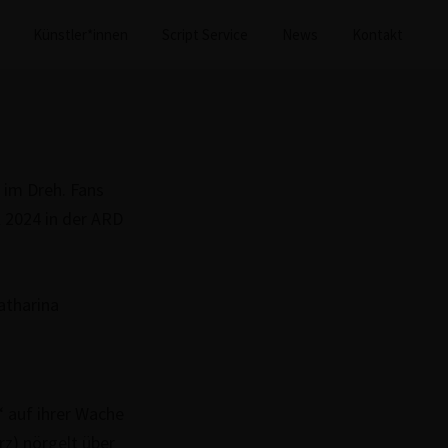
Künstler*innen
Script Service
News
Kontakt
z im Dreh. Fans
l 2024 in der ARD
“ auf ihrer Wache
rz) nörgelt über