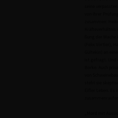
seine ver­pass­ten
von ihrer Prüfung 
zusammen: Heike 
Kräf­te­ver­hält­
ßung der Wache i
(Felix Vörtler), 
Gültekin) an ein
ist gefragt. Und
Borke. Auch priva
von Schwei­ne­ba
steht sie skeptis
Eifler Leben. Es 
zusam­men­rau­fe
„Mord mit Aussic