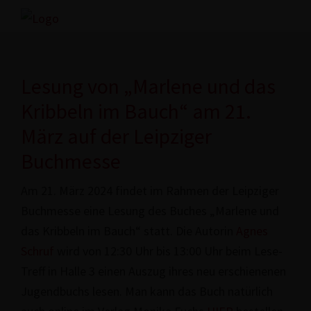
Zur
Skip
Hauptnavigation
to
www.freex.de
Drehbuch-
springen
main
Agentur
content
Lesung von „Marlene und das
Kribbeln im Bauch“ am 21.
März auf der Leipziger
Buchmesse
Am 21. März 2024 findet im Rahmen der Leipziger
Buchmesse eine Lesung des Buches „Marlene und
das Kribbeln im Bauch“ statt. Die Autorin
Agnes
Schruf
wird von 12:30 Uhr bis 13:00 Uhr beim Lese-
Treff in Halle 3 einen Auszug ihres neu erschie­ne­nen
Jugend­buchs lesen. Man kann das Buch natürlich