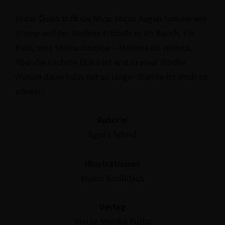
In der Disko trifft sie Mica. Micas Augen funkeln wie
Sterne und bei Marlene kribbelt es im Bauch. Ein
Kuss, eine Stern­schnup­pe – Marlene ist verliebt.
Aber die nächste Disko ist erst in einer Woche.
Warum dauert das nur so lange! Warten ist doch so
schwer!
Autorin
Agnes Schruf
Illus­tra­tio­nen
Malou Großklaus
Verlag
Verlag Monika Fuchs