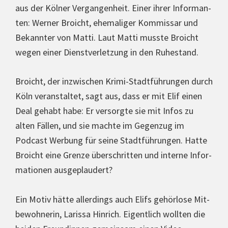
aus der Kölner Ver­gan­gen­heit. Einer ihrer Infor­man­
ten: Werner Broicht, ehe­ma­li­ger Kommissar und
Bekannter von Matti. Laut Matti musste Broicht
wegen einer Dienst­ver­let­zung in den Ruhestand.
Broicht, der inzwi­schen Krimi-Stadt­füh­run­gen durch
Köln ver­an­stal­tet, sagt aus, dass er mit Elif einen
Deal gehabt habe: Er versorgte sie mit Infos zu
alten Fällen, und sie machte im Gegenzug im
Podcast Werbung für seine Stadt­füh­run­gen. Hatte
Broicht eine Grenze über­schrit­ten und interne Infor­
ma­tio­nen aus­ge­plau­dert?
Ein Motiv hätte aller­dings auch Elifs gehörlose Mit­
be­woh­ne­rin, Larissa Hinrich. Eigent­lich wollten die