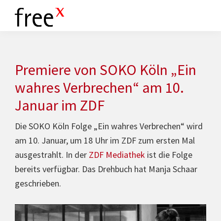
Zur
Skip
Hauptnavigation
to
www.freex.de
Drehbuch-
springen
main
Agentur
content
Premiere von SOKO Köln „Ein
wahres Verbrechen“ am 10.
Januar im ZDF
Die SOKO Köln Folge „Ein wahres Ver­bre­chen“ wird
am 10. Januar, um 18 Uhr im ZDF zum ersten Mal
aus­ge­strahlt. In der
ZDF Mediathek
ist die Folge
bereits verfügbar. Das Drehbuch hat Manja Schaar
geschrieben.