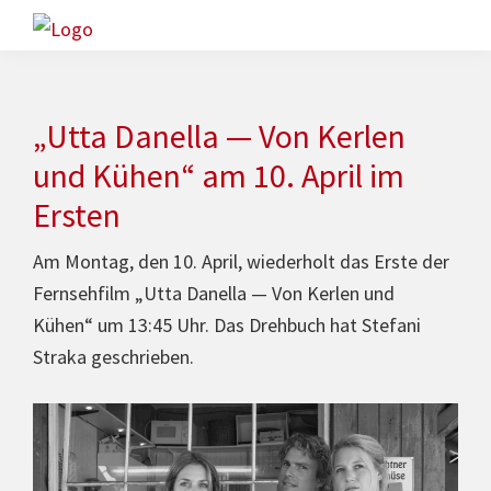
Zur
Skip
Hauptnavigation
to
www.freex.de
Drehbuch-
springen
main
Agentur
content
„Utta Danella — Von Kerlen
und Kühen“ am 10. April im
Ersten
Am Montag, den 10. April, wie­der­holt das Erste der
Fern­seh­film „Utta Danella — Von Kerlen und
Kühen“ um 13:45 Uhr. Das Drehbuch hat Stefani
Straka geschrieben.