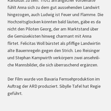
Kandidat zu sein. Trotz anfäng­li­cher Vor­be­hal­te
fühlt Anna sich zu dem gut aus­se­hen­den Landwirt
hin­ge­zo­gen, auch Ludwig ist Feuer und Flamme. Die
Hoch­zeits­glo­cken könnten bald läuten, gäbe es da
nicht den Piloten Georg, der am Markt­stand über
die Gemü­se­kis­ten hinweg charmant mit Anna
flirtet. Felicitas Woll bürstet als pfiffige Land­wir­tin
alte Bau­ern­re­geln gegen den Strich. Leo Reisinger
und Stephan Kampwirth ver­kör­pern zwei ansehn­li­
che Manns­bil­der, die sich über­ra­schend ergänzen.
Der Film wurde von Bavaria Fern­seh­pro­duk­ti­on im
Auftrag der ARD pro­du­ziert. Sibylle Tafel hat Regie
geführt.