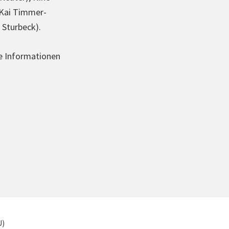
Kai Tim­mer­
 Sturbeck).
 Infor­ma­tio­nen
U)