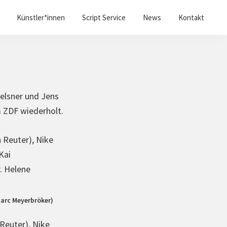
Künstler*innen
Script Service
News
Kontakt
Helsner und Jens
m ZDF wiederholt.
Marc Meyerbröker)
 Reuter), Nike