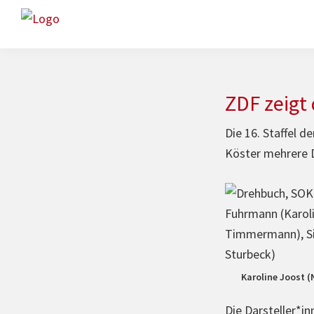
Zur
Skip
Hauptnavigation
to
www.freex.de
Drehbuch-
springen
main
Agentur
content
ZDF zeigt
Die 16. Staffel d
Köster mehrere D
Karoline Joost (
Die Darsteller*in