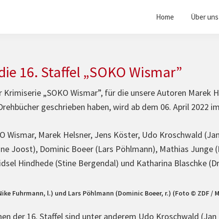
Home
Über uns
 die 16. Staffel „SOKO Wismar”
er Kri­mi­se­rie „SOKO Wismar”, für die unsere Autoren Marek 
reh­bü­cher geschrie­ben haben, wird ab dem 06. April 2022 i
Nike Fuhrmann, l.) und Lars Pöhlmann (Dominic Boeer, r.) (Foto © ZDF / 
nen der 16. Staffel sind unter anderem Udo Kro­sch­wald (Jan