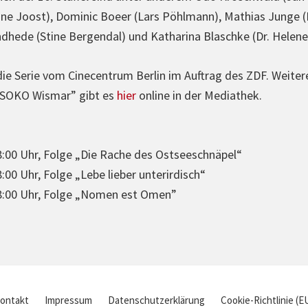
ne Joost), Dominic Boeer (Lars Pöhlmann), Mathias Junge (
ndhede (Stine Bergendal) und Katharina Blaschke (Dr. Helene
 die Serie vom Cine­cen­trum Berlin im Auftrag des ZDF. Weitere
„SOKO Wismar” gibt es
hier
online in der Mediathek.
:00 Uhr, Folge „Die Rache des Ost­see­schnä­pel“
00 Uhr, Folge „Lebe lieber unter­ir­disch“
8:00 Uhr, Folge „Nomen est Omen”
ontakt
Impressum
Datenschutzerklärung
Cookie-Richtlinie (E