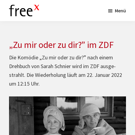
Skip
Menü
to
www.freex.de
Drehbuch-
main
Agentur
content
„Zu mir oder zu dir?” im ZDF
Die Komödie „Zu mir oder zu dir?” nach einem
Drehbuch von Sarah Schnier wird im ZDF aus­ge­
strahlt. Die Wie­der­ho­lung läuft am 22. Januar 2022
um 12:15 Uhr.