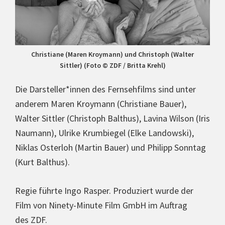
Chris­tia­ne (Maren Kroymann) und Christoph (Walter
Sittler) (Foto © ZDF / Britta Krehl)
Die Darsteller*innen des Fern­seh­films sind unter
anderem Maren Kroymann (Chris­tia­ne Bauer),
Walter Sittler (Christoph Balthus), Lavina Wilson (Iris
Naumann), Ulrike Krum­bie­gel (Elke Landowski),
Niklas Osterloh (Martin Bauer) und Philipp Sonntag
(Kurt Balthus).
Regie führte Ingo Rasper. Pro­du­ziert wurde der
Film von Ninety-Minute Film GmbH im Auftrag
des ZDF.